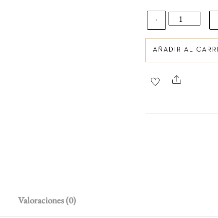
Pack
de
−
3
Pincerna
AÑADIR AL CARR
Prieto
Picudo
Tinto
Share
cantidad
Valoraciones (0)