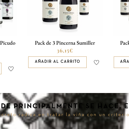
 Picudo
Pack de 3 Pincerna Sumiller
Pac
36,15
€
AÑADIR AL CARRITO
AÑA
DE PRINCIPALMENTE SE HACE, E
creto radica en tratar la viña con un criteri