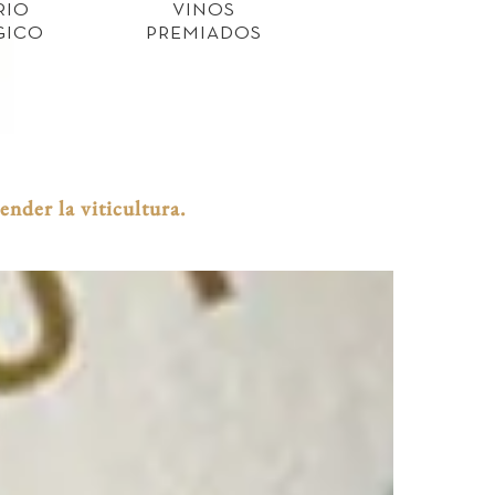
RIO
VINOS
GICO
PREMIADOS
nder la viticultura.