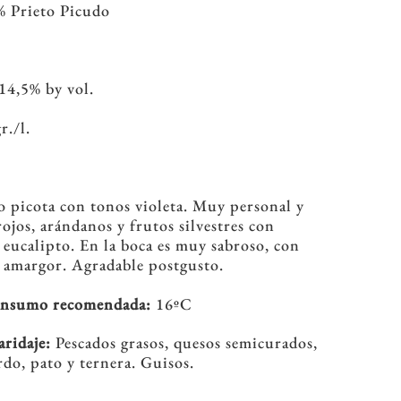
 Prieto Picudo
14,5% by vol.
r./l.
 picota con tonos violeta. Muy personal y
rojos, arándanos y frutos silvestres con
y eucalipto. En la boca es muy sabroso, con
e amargor. Agradable postgusto.
onsumo recomendada:
16ºC
ridaje:
Pescados grasos, quesos semicurados,
rdo, pato y ternera. Guisos.