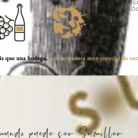
CRITE
ECOLÓ
VINOS
VINOS
DO
NATURALES
LEÓN
ás que una bodega,
es una manera muy especial de ente
 mundo puede ser Sumiller