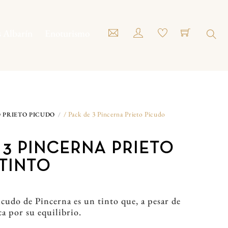
s Albarín
Enoturismo
Sear
/ Pack de 3 Pincerna Prieto Picudo
 PRIETO PICUDO
 3 PINCERNA PRIETO
TINTO
icudo de Pincerna es un tinto que, a pesar de
ca por su equilibrio.