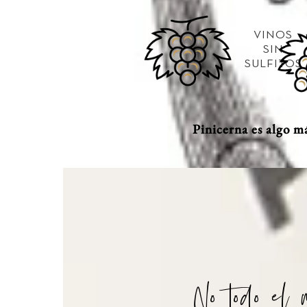
VINOS
SIN
SULFITOS
Pinicerna es algo m
No todo el