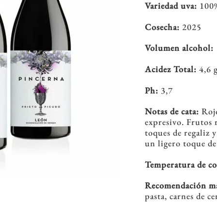
Variedad uva:
100%
Cosecha:
2025
Volumen alcohol:
Acidez Total:
4,6 g
Ph:
3,7
Notas de cata:
Rojo
expresivo. Frutos 
toques de regaliz 
un ligero toque d
Temperatura de c
Recomendación ma
pasta, carnes de ce