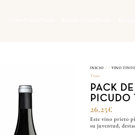
a
Tintos Prieto Picudo
Rosado Prieto Picudo
Blanco
/
INICIO
VINO TINTO
Tinto
PACK DE
PICUDO 
26,25
€
Este vino prieto p
su juventud, desta