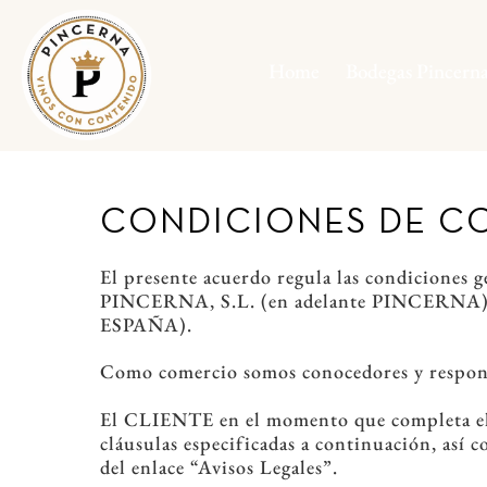
Skip
Menu
to
content
Home
Bodegas Pincern
CONDICIONES DE C
El presente acuerdo regula las condiciones g
PINCERNA, S.L. (en adelante PINCERNA) co
ESPAÑA).
Como comercio somos conocedores y responsab
El CLIENTE en el momento que completa el p
cláusulas especificadas a continuación, así c
del enlace “Avisos Legales”.