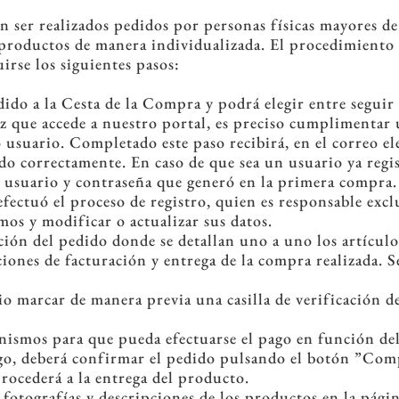
 ser realizados pedidos por personas físicas mayores de
 productos de manera individualizada. El procedimiento p
irse los siguientes pasos:
dido a la Cesta de la Compra y podrá elegir entre segui
 vez que accede a nuestro portal, es preciso cumplimentar
usuario. Completado este paso recibirá, en el correo el
ado correctamente. En caso de que sea un usuario ya regi
usuario y contraseña que generó en la primera compra. 
fectuó el proceso de registro, quien es responsable excl
os y modificar o actualizar sus datos.
ción del pedido donde se detallan uno a uno los artículos
ciones de facturación y entrega de la compra realizada. 
io marcar de manera previa una casilla de verificación d
canismos para que pueda efectuarse el pago en función del
ago, deberá confirmar el pedido pulsando el botón ”Com
ocederá a la entrega del producto.
fotografías y descripciones de los productos en la pág