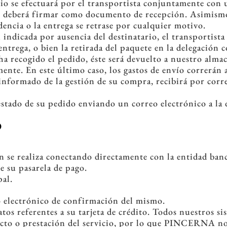
o se efectuará por el transportista conjuntamente con u
nte deberá firmar como documento de recepción. Asimis
encia o la entrega se retrase por cualquier motivo.
n indicada por ausencia del destinatario, el transportis
rega, o bien la retirada del paquete en la delegación c
e ha recogido el pedido, éste será devuelto a nuestro alma
mente. En este último caso, los gastos de envío correrá
nformado de la gestión de su compra, recibirá por corre
tado de su pedido enviando un correo electrónico a la
O
ión se realiza conectando directamente con la entidad 
e su pasarela de pago.
al.
eo electrónico de confirmación del mismo.
 referentes a su tarjeta de crédito. Todos nuestros si
ucto o prestación del servicio, por lo que PINCERNA no