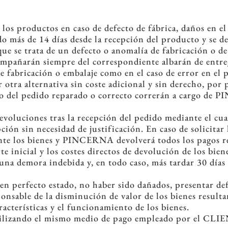
los productos en caso de defecto de fábrica, daños en el
o más de 14 días desde la recepción del producto y se deb
ue se trata de un defecto o anomalía de fabricación o d
ompañarán siempre del correspondiente albarán de entreg
e fabricación o embalaje como en el caso de error en el 
or otra alternativa sin coste adicional y sin derecho, p
ío del pedido reparado o correcto correrán a cargo de
luciones tras la recepción del pedido mediante el cua
pción sin necesidad de justificación. En caso de solicit
ente los bienes y PINCERNA devolverá todos los pagos 
te inicial y los costes directos de devolución de los bie
una demora indebida y, en todo caso, más tardar 30 días n
en perfecto estado, no haber sido dañados, presentar def
nsable de la disminución de valor de los bienes resulta
aracterísticas y el funcionamiento de los bienes.
ilizando el mismo medio de pago empleado por el CLIENT