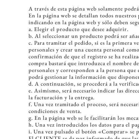
A través de esta página web solamente podrán
En la página web se detallan todos nuestros
indicando en la página web y sólo deben segu
a. Elegir el producto que desee adquirir.
b. Al seleccionar un producto podrá ser aña
c. Para tramitar el pedido, si es la primera
personales y crear una cuenta personal como 
confirmación de que el registro se ha realiz
compra bastará que introduzca el nombre de 
personales y corresponden a la persona que e
podrá gestionar la información que disponem
d. A continuación, se procederá a la verifica
e. Asimismo, será necesario indicar las direc
la facturación y la entrega.
f. Una vez tramitado el proceso, será necesar
condiciones de venta.
g. En la página web se le facilitarán los me
h. Una vez introducidos los datos para el p
i. Una vez pulsado el botón «Comprar» se pr
El CLIENTE se da por informado de que las 